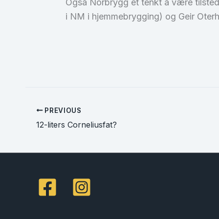
Også Norbrygg et tenkt å være tilsted
i NM i hjemmebrygging) og Geir Oterh
PREVIOUS
12-liters Corneliusfat?