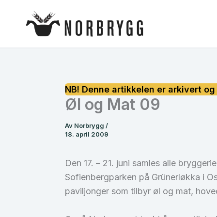
Hopp
rett
til
innholdet
Øl og Mat 09
Av
Norbrygg
/
18. april 2009
Den 17. – 21. juni samles alle brygger
Sofienbergparken på Grünerløkka i Osl
paviljonger som tilbyr øl og mat, hov