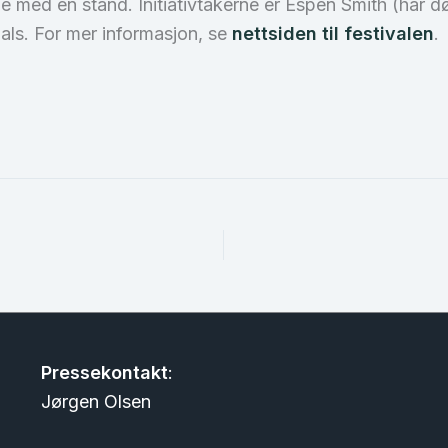
e med en stand. Initiativtakerne er Espen Smith (har 
als. For mer informasjon, se
nettsiden til festivalen
.
Pressekontakt
:
Jørgen Olsen