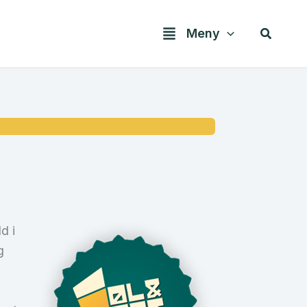
Søk
Meny
d i
g