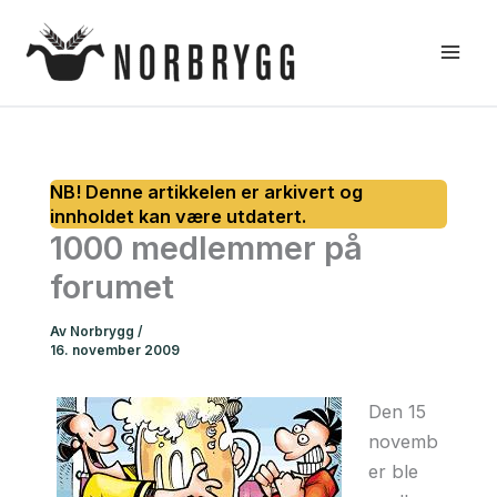
Hopp
rett
til
innholdet
1000 medlemmer på
forumet
Av
Norbrygg
/
16. november 2009
Den 15
novemb
er ble