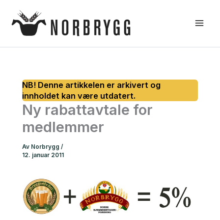
Hopp
rett
til
innholdet
Ny rabattavtale for
medlemmer
Av
Norbrygg
/
12. januar 2011