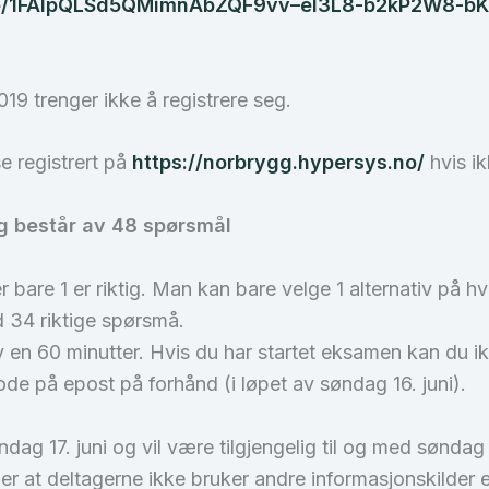
d/e/1FAIpQLSd5QMimnAbZQF9vv–el3L8-b2kP2W8-
19 trenger ikke å registrere seg.
e registrert på
https://norbrygg.hypersys.no/
hvis i
og består av 48 spørsmål
r bare 1 er riktig. Man kan bare velge 1 alternativ på h
 34 riktige spørsmå.
 en 60 minutter. Hvis du har startet eksamen kan du i
ode på epost på forhånd (i løpet av søndag 16. juni).
dag 17. juni og vil være tilgjengelig til og med søndag 7.
r at deltagerne ikke bruker andre informasjonskilder e