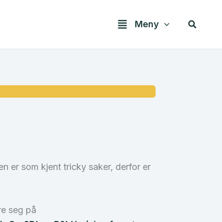
Søk
Meny
er som kjent tricky saker, derfor er
re seg på