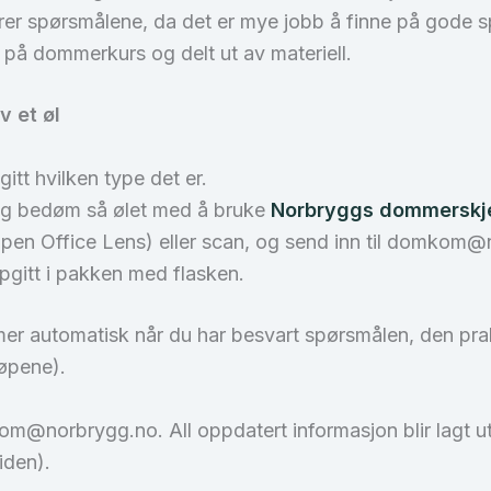
prer spørsmålene, da det er mye jobb å finne på gode
t på dommerkurs og delt ut av materiell.
 et øl
gitt hvilken type det er.
, og bedøm så ølet med å bruke
Norbryggs dommersk
ppen Office Lens) eller scan, og send inn til domkom
gitt i pakken med flasken.
mer automatisk når du har besvart spørsmålen, den pr
tløpene).
kom@norbrygg.no. All oppdatert informasjon blir lagt 
iden).