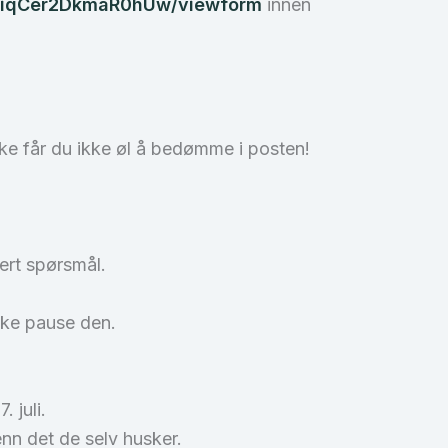
bKiqCer2DkmaR0hUw/viewform
innen
kke får du ikke øl å bedømme i posten!
vert spørsmål.
kke pause den.
 juli.
nn det de selv husker.