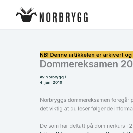
Hopp
rett
til
innholdet
Dommereksamen 20
Av
Norbrygg
/
4. juni 2019
Norbryggs dommereksamen foregår på n
det viktig at du leser følgende inform
De som har deltatt på dommerkurs i 20