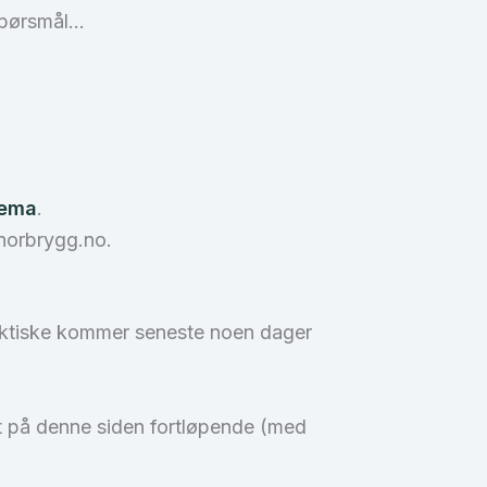
 spørsmål…
jema
.
@norbrygg.no.
aktiske kommer seneste noen dager
ut på denne siden fortløpende (med