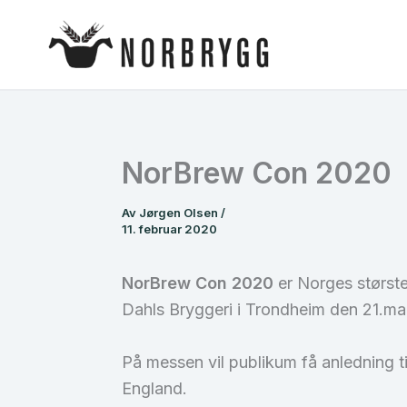
Hopp
rett
til
innholdet
NorBrew Con 2020
Av
Jørgen Olsen
/
11. februar 2020
NorBrew Con 2020
er Norges største
Dahls Bryggeri i Trondheim den 21.ma
På messen vil publikum få anledning t
England.