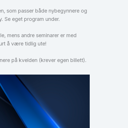
enen, som passer både nybegynnere og
y. Se eget program under.
alle, mens andre seminarer er med
rt å være tidlig ute!
re på kvelden (krever egen billett).