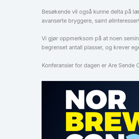
Besøkende vil også kunne delta på læ
avanserte bryggere, samt ølinteresse
Vi gjør oppmerksom på at noen seminar
begrenset antall plasser, og krever egen
Konferansier for dagen er Are Sende 