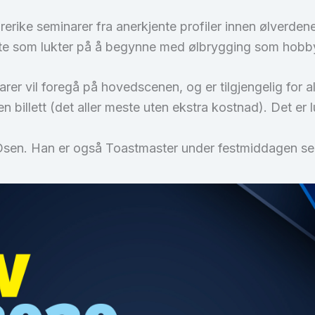
rerike seminarer fra anerkjente profiler innen ølverd
rte som lukter på å begynne med ølbrygging som hobb
er vil foregå på hovedscenen, og er tilgjengelig for 
 billett (det aller meste uten ekstra kostnad). Det er lu
Osen. Han er også Toastmaster under festmiddagen sene