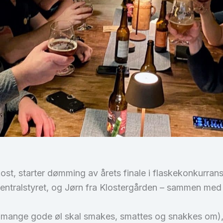
st, starter dømming av årets finale i flaskekonkurrans
entralstyret, og Jørn fra Klostergården – sammen me
 når mange gode øl skal smakes, smattes og snakkes om)