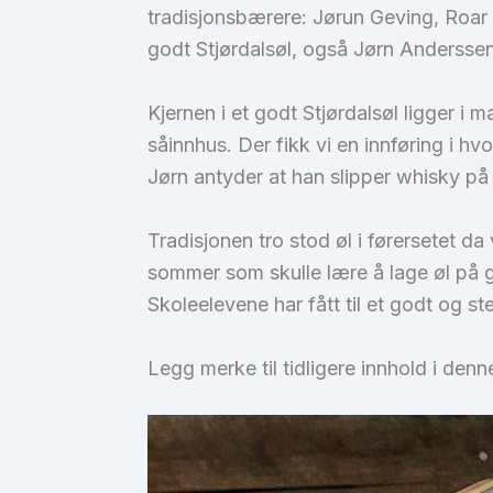
tradisjonsbærere: Jørun Geving, Roar
godt Stjørdalsøl, også Jørn Anderssen 
Kjernen i et godt Stjørdalsøl ligger i
såinnhus. Der fikk vi en innføring i 
Jørn antyder at han slipper whisky p
Tradisjonen tro stod øl i førersetet d
sommer som skulle lære å lage øl på 
Skoleelevene har fått til et godt og st
Legg merke til tidligere innhold i den