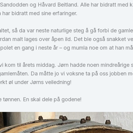
 Sandodden og Håvard Beitland. Alle har bidratt med k
har bidratt med sine erfaringer.
 maltet, så da var neste naturlige steg å gå forbi de ga
hvordan malt lages over åpen ild. Det ble også snakket
å polet en gang i neste år – og mumla noe om at han m
a vi kom til årets middag. Jørn hadde noen mindreårige s
gamlemåten. Da måtte jo vi voksne ta på oss jobben me
erkt øl under Jørns veiledning!
ne tønnen. En skal dele på godene!