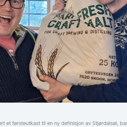
t et førsteutkast til en ny definisjon av Stjørdalsøl, b