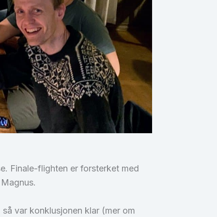
e. Finale-flighten er forsterket med
d Magnus.
, så var konklusjonen klar (mer om