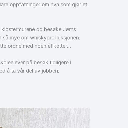
lare oppfatninger om hva som gjør et
mle klostermurene og besøke Jørns
 vel så mye om whiskyproduksjonen.
åtte ordne med noen etiketter…
koleelever på besøk tidligere i
d å ta vår del av jobben.