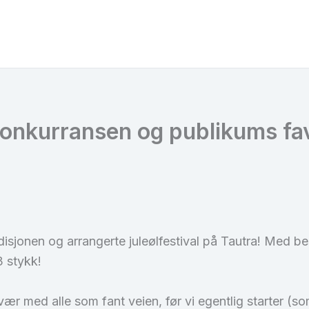
lkonkurransen og publikums fav
disjonen og arrangerte juleølfestival på Tautra! Med bes
3 stykk!
 med alle som fant veien, før vi egentlig starter (som e