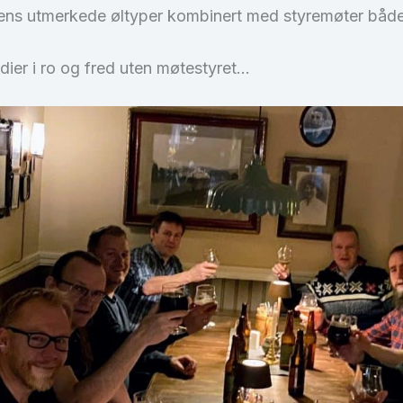
dens utmerkede øltyper kombinert med styremøter både 
tudier i ro og fred uten møtestyret…