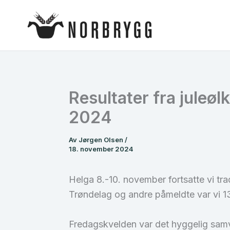
Hopp
rett
til
innholdet
Resultater fra juleø
2024
Av
Jørgen Olsen
/
18. november 2024
Helga 8.-10. november fortsatte vi tra
Trøndelag og andre påmeldte var vi 1
Fredagskvelden var det hyggelig samvær