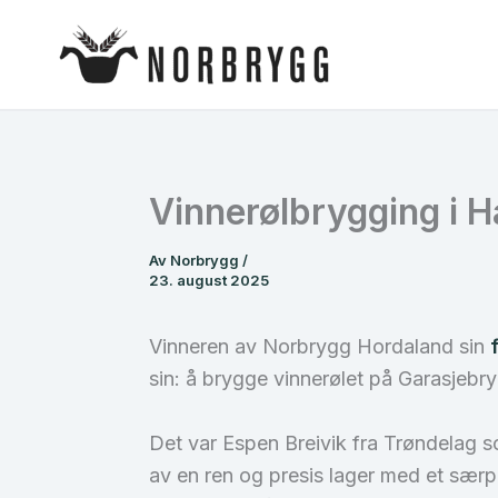
Hopp
rett
til
innholdet
Vinnerølbrygging i 
Av
Norbrygg
/
23. august 2025
Vinneren av Norbrygg Hordaland sin
sin: å brygge vinnerølet på Garasjebr
Det var Espen Breivik fra Trøndelag 
av en ren og presis lager med et særpr