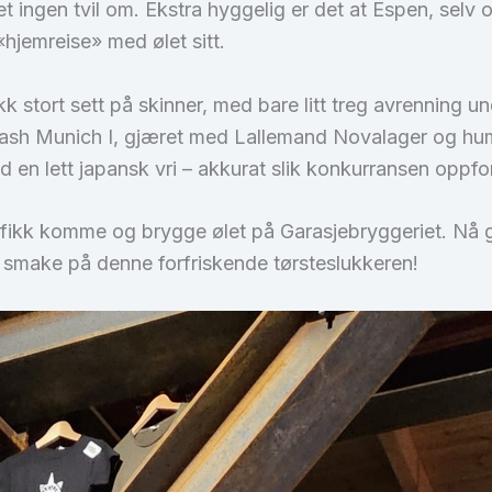
 ingen tvil om. Ekstra hyggelig er det at Espen, selv o
hjemreise» med ølet sitt.
 stort sett på skinner, med bare litt treg avrenning un
 dash Munich I, gjæret med Lallemand Novalager og hu
d en lett japansk vri – akkurat slik konkurransen oppford
 vi fikk komme og brygge ølet på Garasjebryggeriet. Nå
 kan smake på denne forfriskende tørsteslukkeren!