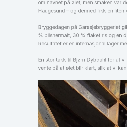
om navnet på ølet, men smaken var det
Haugesund – og dermed fikk en liten «
Bryggedagen på Garasjebryggeriet gikk
% pilsnermalt, 30 % flaket ris og en
Resultatet er en internasjonal lager me
En stor takk til Bjørn Dybdahl for at
vente på at ølet blir klart, slik at vi