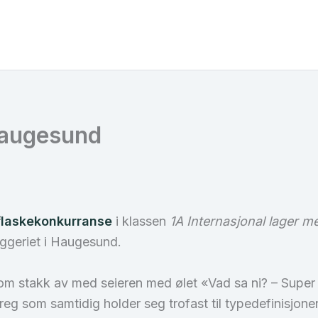
Haugesund
flaskekonkurranse
i klassen
1A Internasjonal lager m
yggeriet i Haugesund.
som stakk av med seieren med ølet «Vad sa ni? – Sup
eg som samtidig holder seg trofast til typedefinisjonen.