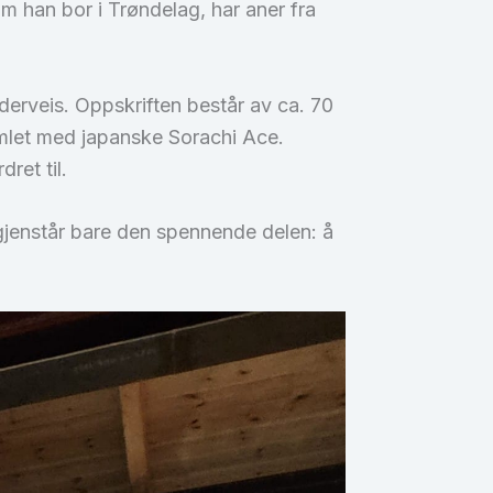
m han bor i Trøndelag, har aner fra
derveis. Oppskriften består av ca. 70
mlet med japanske Sorachi Ace.
ret til.
 gjenstår bare den spennende delen: å