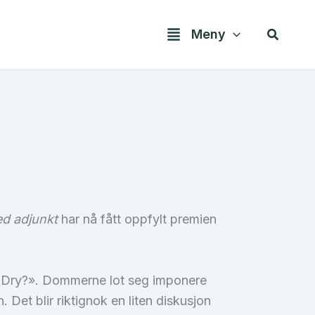
Søk
Meny
ed adjunkt
har nå fått oppfylt premien
er Dry?». Dommerne lot seg imponere
 Det blir riktignok en liten diskusjon