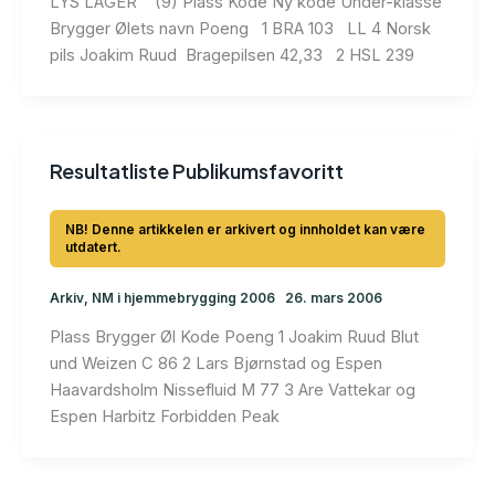
LYS LAGER (9) Plass Kode Ny kode Under-klasse
Brygger Ølets navn Poeng 1 BRA 103 LL 4 Norsk
pils Joakim Ruud Bragepilsen 42,33 2 HSL 239
Resultatliste Publikumsfavoritt
Arkiv
,
NM i hjemmebrygging 2006
26. mars 2006
Plass Brygger Øl Kode Poeng 1 Joakim Ruud Blut
und Weizen C 86 2 Lars Bjørnstad og Espen
Haavardsholm Nissefluid M 77 3 Are Vattekar og
Espen Harbitz Forbidden Peak