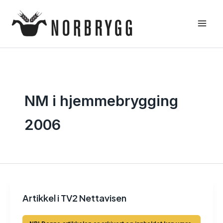
Hopp
rett
til
innholdet
NM i hjemmebrygging
2006
Artikkel i TV2 Nettavisen