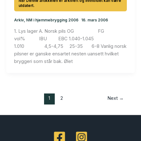
Arkiv
,
NM i hjemmebrygging 2006
16. mars 2006
1. Lys lager A. Norsk pils OG FG
vol% IBU EBC 1.040-1.045
1.010 4,5-4,75 25-35 6-8 Vanlig norsk
pilsner er ganske ensartet nesten uansett hvilket
bryggeri som står bak. Ølet
1
2
Next
→