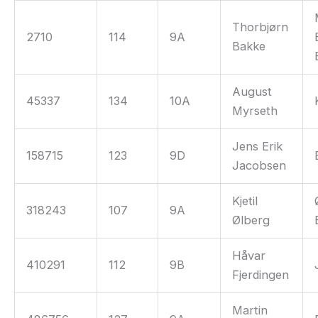
Thorbjørn
2710
114
9A
Bakke
August
45337
134
10A
Myrseth
Jens Erik
158715
123
9D
Jacobsen
Kjetil
318243
107
9A
Ølberg
Håvar
410291
112
9B
Fjerdingen
Martin