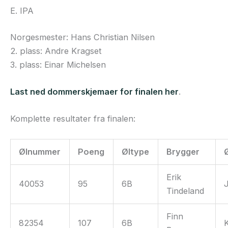
E. IPA
Norgesmester: Hans Christian Nilsen
2. plass: Andre Kragset
3. plass: Einar Michelsen
Last ned dommerskjemaer for finalen her
.
Komplette resultater fra finalen:
Ølnummer
Poeng
Øltype
Brygger
Erik
40053
95
6B
J
Tindeland
Finn
82354
107
6B