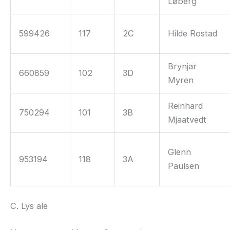
Løberg
599426
117
2C
Hilde Rostad
Brynjar
660859
102
3D
Myren
Reinhard
750294
101
3B
Mjaatvedt
Glenn
953194
118
3A
Paulsen
C. Lys ale