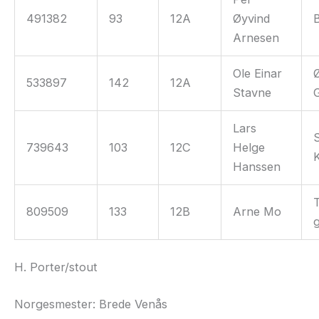
491382
93
12A
Øyvind
Arnesen
Ole Einar
Ø
533897
142
12A
Stavne
Lars
739643
103
12C
Helge
Hanssen
809509
133
12B
Arne Mo
H. Porter/stout
Norgesmester: Brede Venås