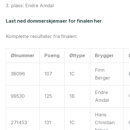
3. plass: Endre Amdal
Last ned dommerskjemaer for finalen her
.
Komplette resultater fra finalen:
Ølnummer
Poeng
Øltype
Brygger
Finn
38096
107
1C
Berger
Endre
99530
125
1B
Amdal
Hans
271453
131
1C
Christian