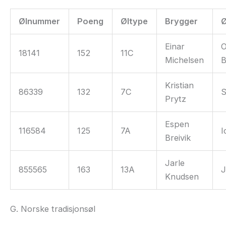
Ølnummer
Poeng
Øltype
Brygger
Ø
Einar
O
18141
152
11C
Michelsen
B
Kristian
86339
132
7C
S
Prytz
Espen
116584
125
7A
I
Breivik
Jarle
855565
163
13A
J
Knudsen
G. Norske tradisjonsøl