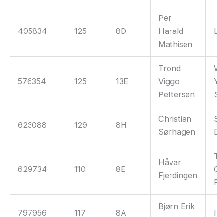
Per
495834
125
8D
Harald
Mathisen
Trond
576354
125
13E
Viggo
Pettersen
Christian
623088
129
8H
Sørhagen
Håvar
629734
110
8E
Fjerdingen
Bjørn Erik
797956
117
8A