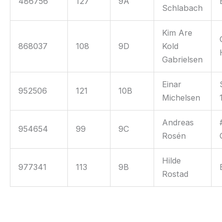
486756
127
9A
Schlabach
Kim Are
868037
108
9D
Kold
Gabrielsen
Einar
952506
121
10B
Michelsen
Andreas
954654
99
9C
Rosén
Hilde
977341
113
9B
Rostad