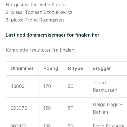
Norgesmester: Vetle Kolpus
2. plass: Tomasz Szczukiewicz
3. plass: Trond Rasmussen
Last ned dommerskjemaer for finalen her
.
Komplette resultater fra finalen:
Ølnummer
Poeng
Øltype
Brygger
Trond
43809
170
5C
Rasmussen
Helge Heger-
263972
150
5F
Dahlen
303410
130
5G
Bjørn Erik Aga