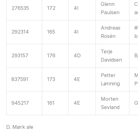
Glenn
C
276535
172
4I
Paulsen
a
Andreas
#
292314
165
4I
Rosén
b
Terje
293157
176
4D
B
Davidsen
Petter
M
837591
173
4E
Lønning
P
Morten
945217
161
4E
G
Sevland
D. Mørk ale