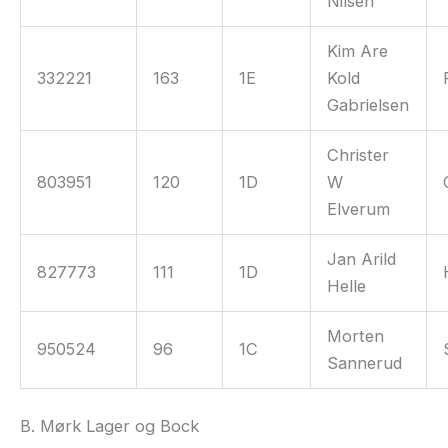
Nilsen
Kim Are
332221
163
1E
Kold
Gabrielsen
Christer
803951
120
1D
W
Elverum
Jan Arild
827773
111
1D
Helle
Morten
950524
96
1C
Sannerud
B. Mørk Lager og Bock