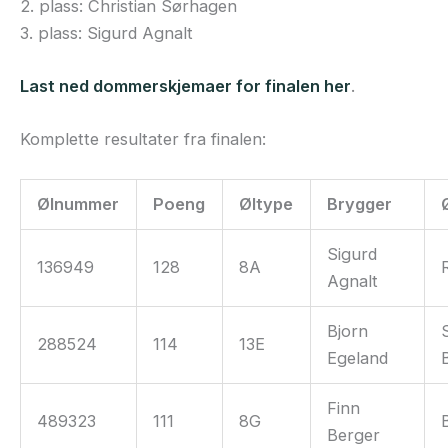
2. plass: Christian Sørhagen
3. plass: Sigurd Agnalt
Last ned dommerskjemaer for finalen her
.
Komplette resultater fra finalen:
Ølnummer
Poeng
Øltype
Brygger
Sigurd
136949
128
8A
Agnalt
Bjorn
288524
114
13E
Egeland
Finn
489323
111
8G
Berger