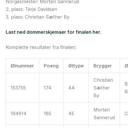
Norgesmester: Morten Sannerud
2. plass: Terje Davidsen
3. plass: Christian Sæther By
Last ned dommerskjemaer for finalen her
.
Komplette resultater fra finalen:
Ølnummer
Poeng
Øltype
Brygger
Ø
Christian
B
153755
174
4A
Sæther
B
By
Morten
194614
185
4E
Sannerud