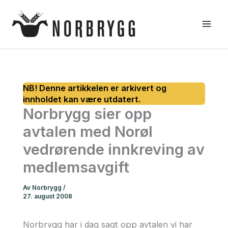
Hopp
rett
til
innholdet
Norbrygg sier opp
avtalen med Norøl
vedrørende innkreving av
medlemsavgift
Av
Norbrygg
/
27. august 2008
Norbrygg har i dag sagt opp avtalen vi har