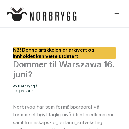
Hopp
rett
til
innholdet
Dommer til Warszawa 16.
juni?
Av
Norbrygg
/
10. juni 2018
Norbrygg har som formålsparagraf «å
fremme et høyt faglig nivå blant medlemmene,
samt kunnskaps- og erfaringsutveksling