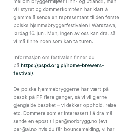
mellom bryggermiljøer i inn- og utland», men
vi i styret og dommerkomitéen har klart å
glemme å sende en representant til den første
polske hjemmebryggerfestivalen i Warszawa,
lørdag 16. juni. Men, ingen av oss kan dra, så
vi må finne noen som kan ta turen.
Informasjon om festivalen finner du
på
https://pspd.org.pl/home-brewers-
festival/
.
De polske hjemmebryggerne har vært på
besøk på PF flere ganger, så vi vil gjerne
gjengjelde besøket – vi dekker opphold, reise
etc. Dommere som er interessert i å dra må
sende en epost til per@norbrygg.no (evt
per@ai.no hvis du får bouncemelding, vi har