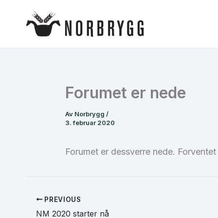
Hopp
rett
til
innholdet
Forumet er nede
Av
Norbrygg
/
3. februar 2020
Forumet er dessverre nede. Forventet 
PREVIOUS
NM 2020 starter nå