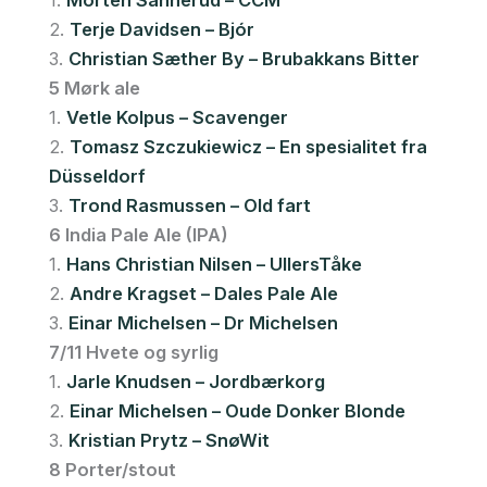
1.
Morten Sannerud – CCM
2.
Terje Davidsen – Bjór
3.
Christian Sæther By – Brubakkans Bitter
5 Mørk ale
1.
Vetle Kolpus – Scavenger
2.
Tomasz Szczukiewicz – En spesialitet fra
Düsseldorf
3.
Trond Rasmussen – Old fart
6 India Pale Ale (IPA)
1.
Hans Christian Nilsen – UllersTåke
2.
Andre Kragset – Dales Pale Ale
3.
Einar Michelsen – Dr Michelsen
7/11 Hvete og syrlig
1.
Jarle Knudsen – Jordbærkorg
2.
Einar Michelsen – Oude Donker Blonde
3.
Kristian Prytz – SnøWit
8 Porter/stout