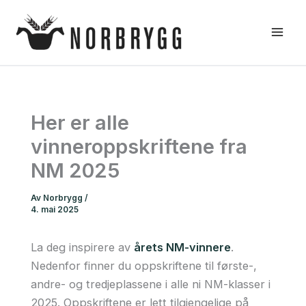
Hopp
rett
til
innholdet
Her er alle
vinneroppskriftene fra
NM 2025
Av
Norbrygg
/
4. mai 2025
La deg inspirere av
årets NM-vinnere
.
Nedenfor finner du oppskriftene til første-,
andre- og tredjeplassene i alle ni NM-klasser i
2025. Oppskriftene er lett tilgjengelige på