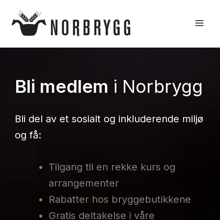
Hopp
rett
til
innholdet
Bli medlem
i Norbrygg
Bli del av et sosialt og inkluderende miljø
og få:
Tilgang til en rekke kurs og
arrangementer
Rabatter hos bryggebutikkene
Gratis deltakelse i våre