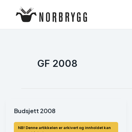
Hopp
rett
til
innholdet
GF 2008
Budsjett 2008