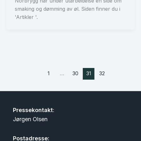
Norbrygg har under utarbeidelse en side om
smaking og dømming av øl. Siden finner du i
'Artikler '.
1
…
30
31
32
Pressekontakt
:
Jørgen Olsen
Postadresse: