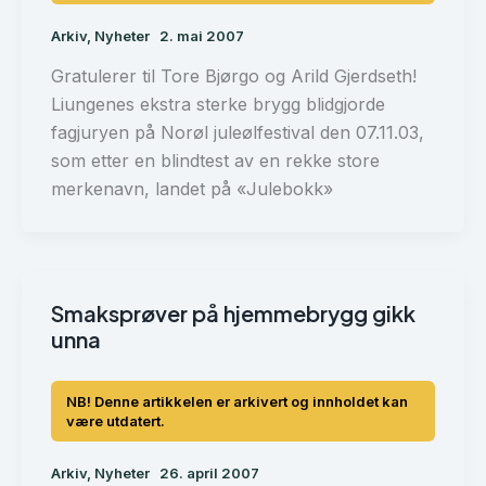
Arkiv
,
Nyheter
2. mai 2007
Gratulerer til Tore Bjørgo og Arild Gjerdseth!
Liungenes ekstra sterke brygg blidgjorde
fagjuryen på Norøl juleølfestival den 07.11.03,
som etter en blindtest av en rekke store
merkenavn, landet på «Julebokk»
Smaksprøver på hjemmebrygg gikk
unna
Arkiv
,
Nyheter
26. april 2007