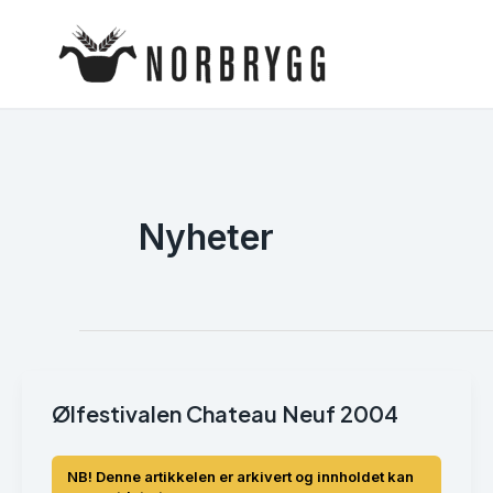
Hopp
rett
til
innholdet
Nyheter
Ølfestivalen Chateau Neuf 2004