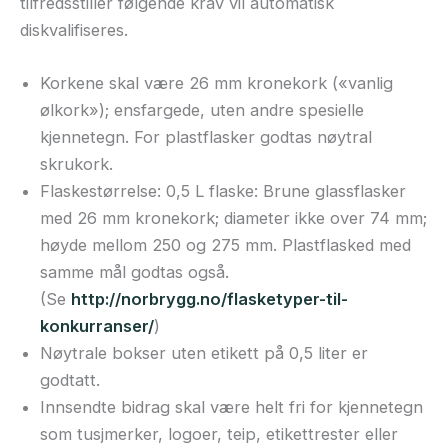
tilfredsstiller følgende krav vil automatisk
diskvalifiseres.
Korkene skal være 26 mm kronekork («vanlig
ølkork»); ensfargede, uten andre spesielle
kjennetegn. For plastflasker godtas nøytral
skrukork.
Flaskestørrelse: 0,5 L flaske: Brune glassflasker
med 26 mm kronekork; diameter ikke over 74 mm;
høyde mellom 250 og 275 mm. Plastflasked med
samme mål godtas også.
(Se
http://norbrygg.no/flasketyper-til-
konkurranser/
)
Nøytrale bokser uten etikett på 0,5 liter er
godtatt.
Innsendte bidrag skal være helt fri for kjennetegn
som tusjmerker, logoer, teip, etikettrester eller