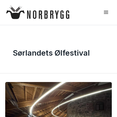
Hopp
rett
til
innholdet
Sørlandets Ølfestival