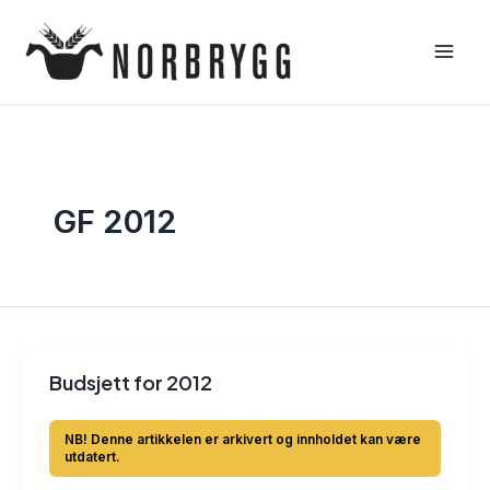
Hopp
rett
til
innholdet
GF 2012
Budsjett for 2012