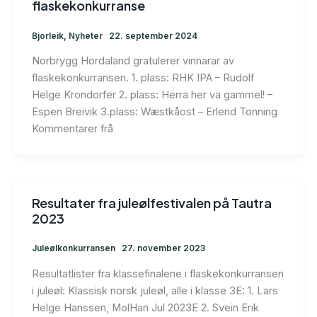
flaskekonkurranse
Bjorleik
,
Nyheter
22. september 2024
Norbrygg Hordaland gratulerer vinnarar av
flaskekonkurransen. 1. plass: RHK IPA – Rudolf
Helge Krondorfer 2. plass: Herra her va gammel! –
Espen Breivik 3.plass: Wæstkåost – Erlend Tonning
Kommentarer frå
Resultater fra juleølfestivalen på Tautra
2023
Juleølkonkurransen
27. november 2023
Resultatlister fra klassefinalene i flaskekonkurransen
i juleøl: Klassisk norsk juleøl, alle i klasse 3E: 1. Lars
Helge Hanssen, MolHan Jul 2023E 2. Svein Erik