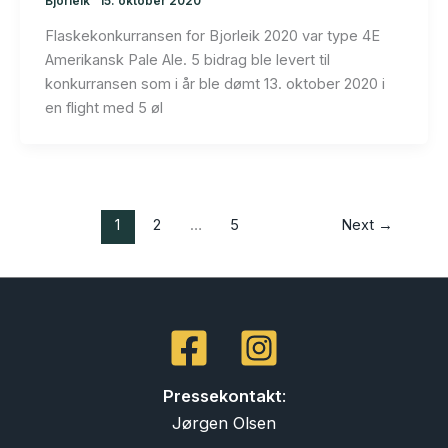
Bjorleik
15. oktober 2020
Flaskekonkurransen for Bjorleik 2020 var type 4E
Amerikansk Pale Ale. 5 bidrag ble levert til
konkurransen som i år ble dømt 13. oktober 2020 i
en flight med 5 øl
1
2
…
5
Next
→
Pressekontakt
:
Jørgen Olsen