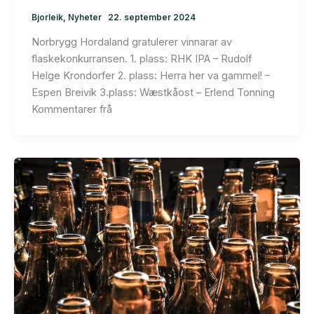
Bjorleik
,
Nyheter
22. september 2024
Norbrygg Hordaland gratulerer vinnarar av
flaskekonkurransen. 1. plass: RHK IPA – Rudolf
Helge Krondorfer 2. plass: Herra her va gammel! –
Espen Breivik 3.plass: Wæstkåost – Erlend Tonning
Kommentarer frå