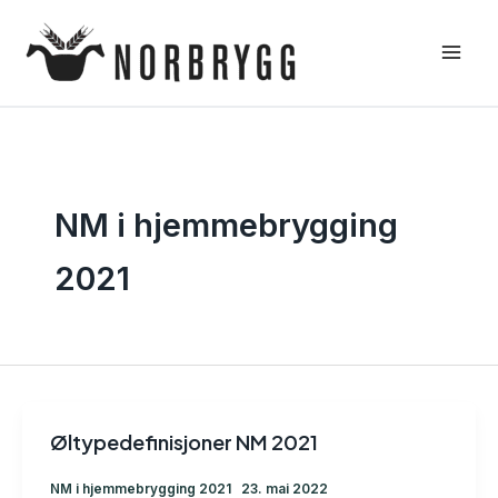
Hopp
rett
til
innholdet
NM i hjemmebrygging
2021
Øltypedefinisjoner NM 2021
NM i hjemmebrygging 2021
23. mai 2022